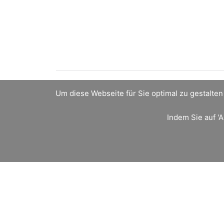
Um diese Webseite für Sie optimal zu gestalte
Kontakt
Indem Sie auf 'A
Sie können jetzt direkt
online anfragen
oder mic
Mobil
0172 2436738
E-Mail
info@barbarakocher.de
Praxis für Systemische Therapie und Beratung